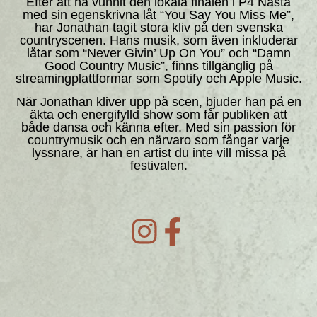
Efter att ha vunnit den lokala finalen i P4 Nästa
med sin egenskrivna låt “You Say You Miss Me”,
har Jonathan tagit stora kliv på den svenska
countryscenen. Hans musik, som även inkluderar
låtar som “Never Givin’ Up On You” och “Damn
Good Country Music”, finns tillgänglig på
streamingplattformar som Spotify och Apple Music.
När Jonathan kliver upp på scen, bjuder han på en
äkta och energifylld show som får publiken att
både dansa och känna efter. Med sin passion för
countrymusik och en närvaro som fångar varje
lyssnare, är han en artist du inte vill missa på
festivalen.